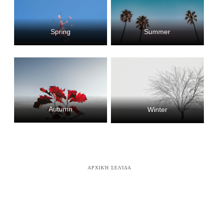
Spring
Summer
Autumn
Winter
ΑΡΧΙΚΉ ΣΕΛΊΔΑ